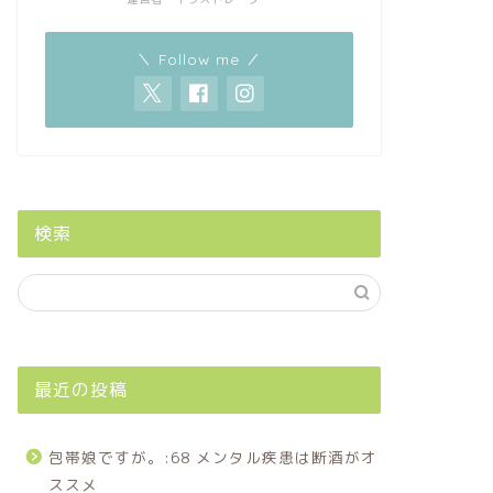
＼ Follow me ／
検索
最近の投稿
包帯娘ですが。:68 メンタル疾患は断酒がオ
ススメ