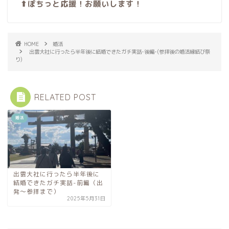
⬆︎ぽちっと応援！お願いします！
HOME
婚活
出雲大社に行ったら半年後に結婚できたガチ実話-後編-(参拝後の婚活縁結び祭
り)
RELATED POST
婚活
出雲大社に行ったら半年後に
結婚できたガチ実話-前編（出
発〜参拝まで）
2025年5月31日