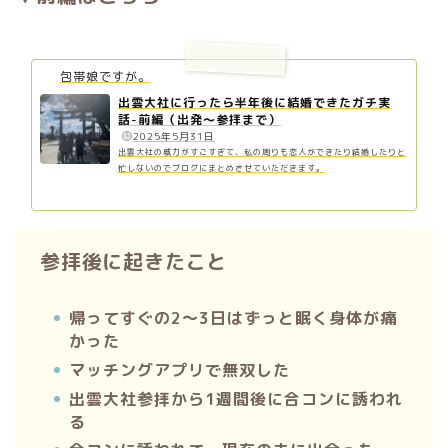
包帯娘ですが。
出雲大社に行ったら半年後に結婚できたガチ実
話-前編（出発〜参拝まで）
️
2025年5月31日
出雲大社の威力がすごすぎて、私の周りも恋人ができたり結婚したりと
忙しないのでブログにまとめさせていただきます。
参拝後に起きたこと
帰ってすぐの2〜3日はずっと眠く身体が痛
かった
マッチングアプリで無双した
出雲大社参拝から1週間後に合コンに誘われ
る