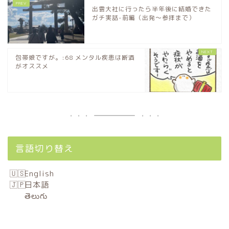
出雲大社に行ったら半年後に結婚できた
ガチ実話-前編（出発〜参拝まで）
包帯娘ですが。:68 メンタル疾患は断酒
がオススメ
言語切り替え
English
日本語
తెలుగు