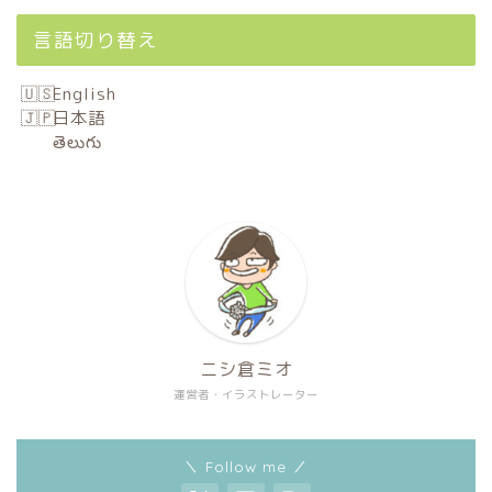
言語切り替え
English
日本語
తెలుగు
ニシ倉ミオ
運営者・イラストレーター
＼ Follow me ／