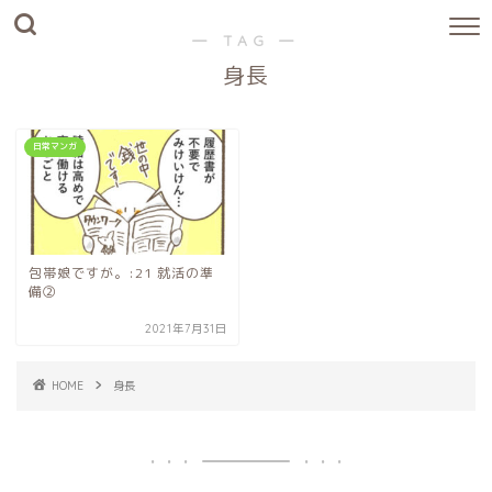
― TAG ―
身長
日常マンガ
包帯娘ですが。:21 就活の準
備②
2021年7月31日
HOME
身長