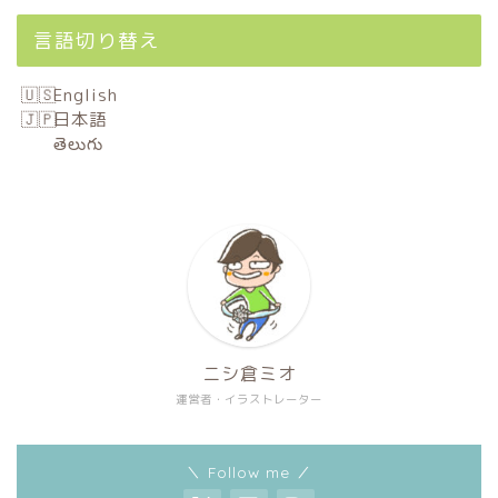
言語切り替え
English
日本語
తెలుగు
ニシ倉ミオ
運営者・イラストレーター
＼ Follow me ／