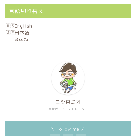
言語切り替え
English
日本語
తెలుగు
ニシ倉ミオ
運営者・イラストレーター
＼ Follow me ／