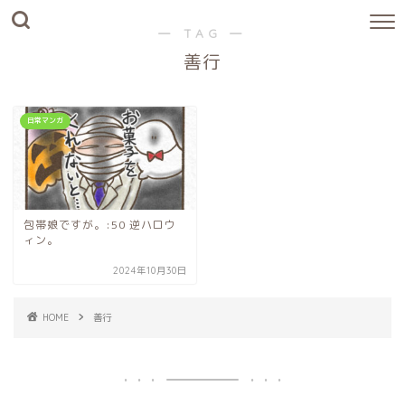
― TAG ―
善行
日常マンガ
包帯娘ですが。:50 逆ハロウ
ィン。
2024年10月30日
HOME
善行