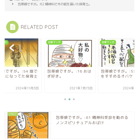
包帯娘ですが。:62 精神科で木の絵を描いた保育士。
RELATED POST
マンガ
日常マンガ
日常マンガ
帯娘ですが。:16 おは
包帯娘ですが。:53 除霊
包帯娘ですが。:54 
好き。
をすすめるオバケ
問題児になってた保
2021年7月15日
2024年11月2日
2024年1
包帯娘ですが。:61 精神科受診を勧める
ノンスピリチュアルおばけ