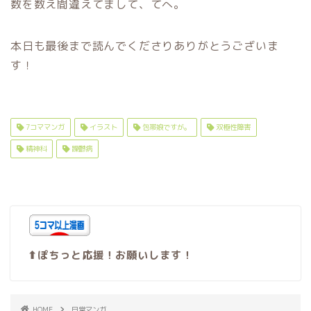
数を数え間違えてまして、てへ。
本日も最後まで読んでくださりありがとうございま
す！
7コママンガ
イラスト
包帯娘ですが。
双極性障害
精神科
躁鬱病
⬆︎ぽちっと応援！お願いします！
HOME
日常マンガ