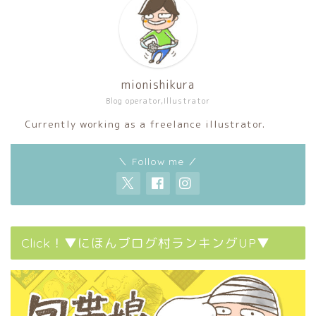
mionishikura
Blog operator,Illustrator
Currently working as a freelance illustrator.
＼ Follow me ／
Click！▼にほんブログ村ランキングUP▼